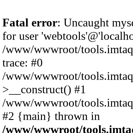
Fatal error
: Uncaught mysq
for user 'webtools'@'localh
/www/wwwroot/tools.imtaqi
trace: #0
/www/wwwroot/tools.imtaqi
>__construct() #1
/www/wwwroot/tools.imtaqin.
#2 {main} thrown in
/www/wwwroot/tools.imtaq